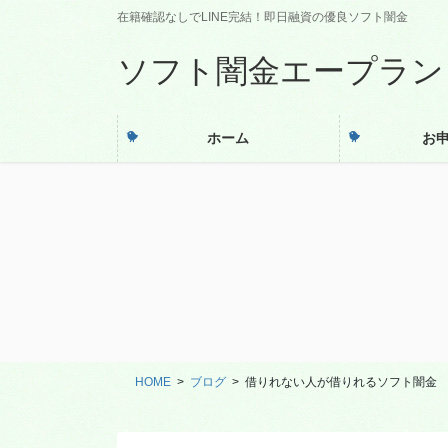
コ
ナ
在籍確認なしでLINE完結！即日融資の優良ソフト闇金
ン
ビ
テ
ゲ
ソフト闇金エープラン
ン
ー
ツ
シ
に
ョ
ホーム
お
移
ン
動
に
移
動
HOME
ブログ
借りれない人が借りれるソフト闇金