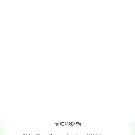
Q&A
お客様からのご意見
お申込み
ご利用の流れ
ソフト闇金エープラン
ソフト闇金ブログ
保証人は不要
利息と周期
在籍確認なしでの融資
来店不要で即日融資
融資対象
最近の投稿