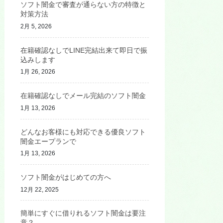
ソフト闇金で審査が通らない方の特徴と
対策方法
2月 5, 2026
在籍確認なしでLINE完結出来て即日で振
込みします
1月 26, 2026
在籍確認なしでメール完結のソフト闇金
1月 13, 2026
どんなお客様にも対応できる優良ソフト
闇金エープランで
1月 13, 2026
ソフト闇金がはじめての方へ
12月 22, 2025
簡単にすぐに借りれるソフト闇金は要注
意？