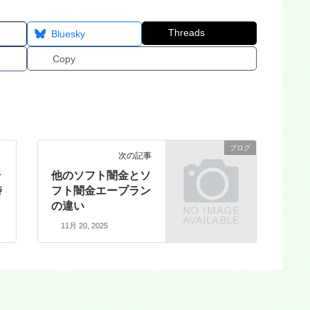
Threads
Bluesky
Copy
ブログ
次の記事
ラ
他のソフト闇金とソ
時
フト闇金エープラン
の違い
11月 20, 2025