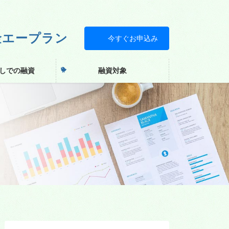
金エープラン
今すぐお申込み
しでの融資
融資対象