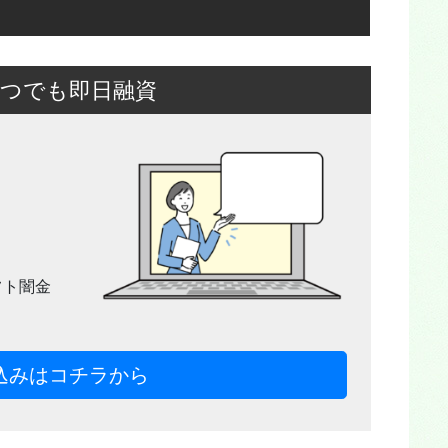
いつでも即日融資
フト闇金
込みはコチラから