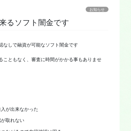
お知らせ
来るソフト闇金です
認なしで融資が可能なソフト闇金です
ることもなく、審査に時間がかかる事もありませ
借入が出来なかった
認が取れない