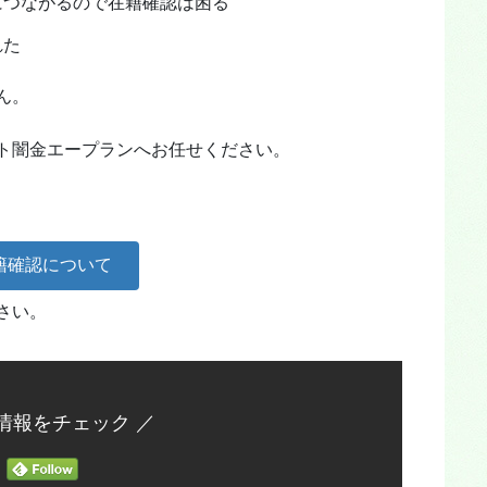
につながるので在籍確認は困る
れた
ん。
ト闇金エープランへお任せください。
籍確認について
さい。
情報をチェック ／