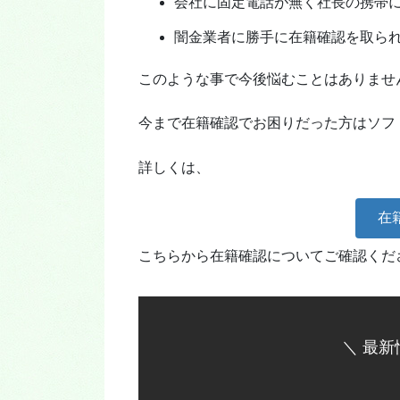
会社に固定電話が無く社長の携帯
闇金業者に勝手に在籍確認を取ら
このような事で今後悩むことはありませ
今まで在籍確認でお困りだった方はソフ
詳しくは、
在
こちらから在籍確認についてご確認くだ
＼ 最新