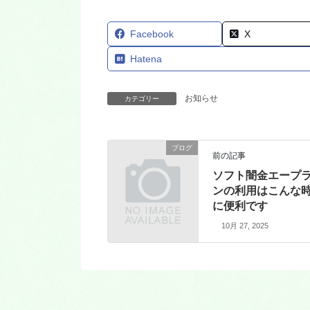
Facebook
X
Hatena
お知らせ
カテゴリー
ブログ
前の記事
ソフト闇金エープ
ンの利用はこんな
に便利です
10月 27, 2025