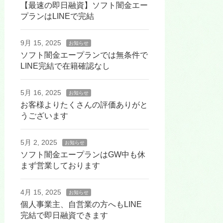
【最速の即日融資】ソフト闇金エー
プランはLINEで完結
9月 15, 2025
お知らせ
ソフト闇金エープランでは無条件で
LINE完結で在籍確認なし
5月 16, 2025
お知らせ
お客様よりたくさんの評価ありがと
うございます
5月 2, 2025
お知らせ
ソフト闇金エープランはGW中も休
まず営業しております
4月 15, 2025
お知らせ
個人事業主、自営業の方へもLINE
完結で即日融資できます