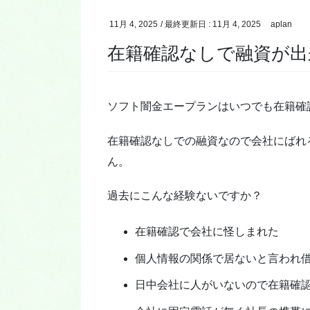
11月 4, 2025
/ 最終更新日 :
11月 4, 2025
aplan
在籍確認なしで融資が出
ソフト闇金エープランはいつでも在籍確
在籍確認なしでの融資なので会社にばれ
ん。
過去にこんな経験ないですか？
在籍確認で会社に怪しまれた
個人情報の関係で居ないと言われ
日中会社に人がいないので在籍確