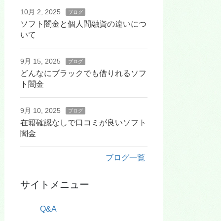
10月 2, 2025
ブログ
ソフト闇金と個人間融資の違いにつ
いて
9月 15, 2025
ブログ
どんなにブラックでも借りれるソフ
ト闇金
9月 10, 2025
ブログ
在籍確認なしで口コミが良いソフト
闇金
ブログ一覧
サイトメニュー
Q&A