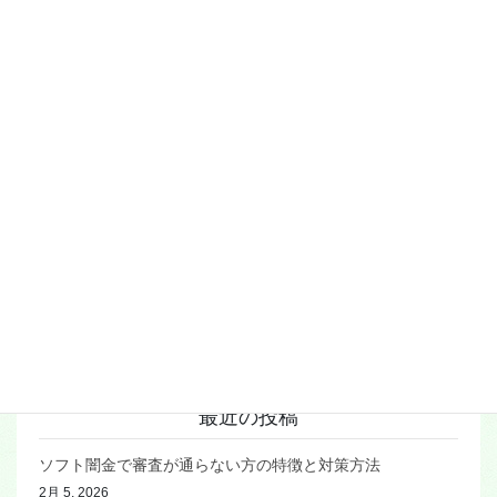
お客様からのご意見
お申込み
ご利用の流れ
ソフト闇金エープラン
ソフト闇金ブログ
保証人は不要
利息と周期
在籍確認なしでの融資
来店不要で即日融資
融資対象
最近の投稿
ソフト闇金で審査が通らない方の特徴と対策方法
2月 5, 2026